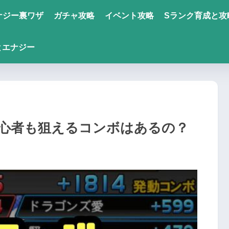
ナジー裏ワザ
ガチャ攻略
イベント攻略
Sランク育成と攻
とエナジー
初心者も狙えるコンボはあるの？