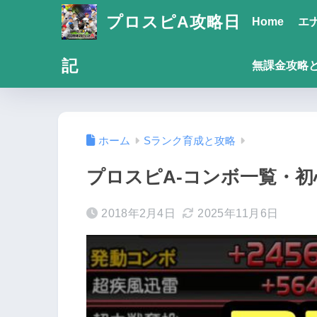
プロスピA攻略日
Home
エ
記
無課金攻略
ホーム
Sランク育成と攻略
プロスピA-コンボ一覧・
2018年2月4日
2025年11月6日