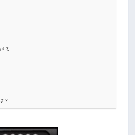
凸する
は？