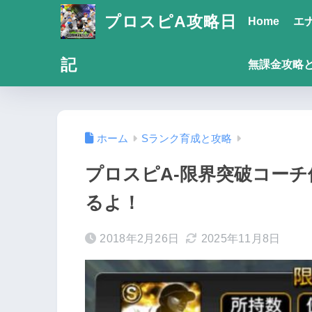
プロスピA攻略日
Home
エ
記
無課金攻略
ホーム
Sランク育成と攻略
プロスピA-限界突破コー
るよ！
2018年2月26日
2025年11月8日