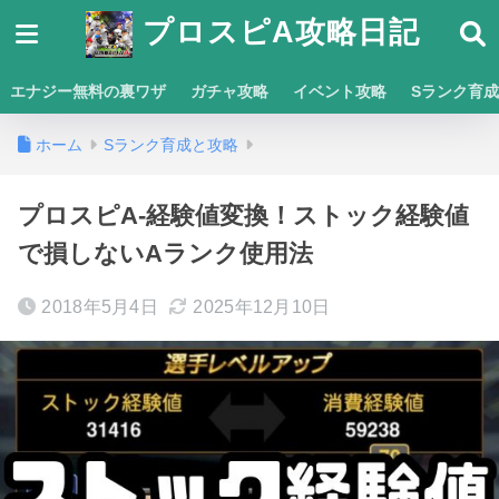
プロスピA攻略日記
エナジー無料の裏ワザ
ガチャ攻略
イベント攻略
Sランク育
ホーム
Sランク育成と攻略
プロスピA-経験値変換！ストック経験値
で損しないAランク使用法
2018年5月4日
2025年12月10日