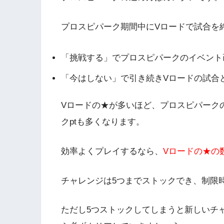
プロスピパーク期間中にVロードで試合を
「挑戦する」でプロスピパークのイベント
「今はしない」で引き続きVロードの試合
Vロードの★が多いほど、プロスピパーク
クptも多くなります。
効率よくプレイするなら、
Vロードの★の
チャレンジは5つまでストックでき、制限
ただし5つストックしてしまうと新しいチ