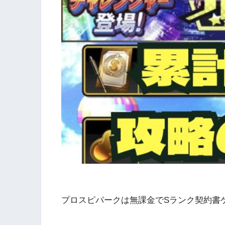
プロスピパークは無課金でSランク契約書