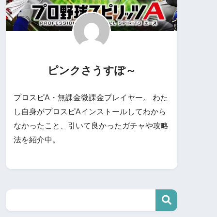
ピンクさうすぽ～
プロスピA・無課金微課金プレイヤー。 わた
し自身がプロスピAインストールしてわから
なかったこと、引いて良かったガチャや攻略
法を紹介中。