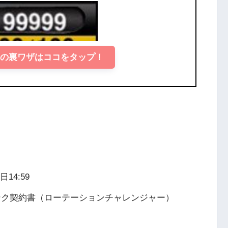
トの裏ワザはココをタップ！
14:59
ンク契約書（ローテーションチャレンジャー）