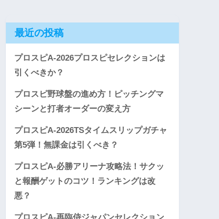
最近の投稿
プロスピA-2026プロスピセレクションは
引くべきか？
プロスピ野球盤の進め方！ピッチングマ
シーンと打者オーダーの変え方
プロスピA-2026TSタイムスリップガチャ
第5弾！無課金は引くべき？
プロスピA-必勝アリーナ攻略法！サクッ
と報酬ゲットのコツ！ランキングは改
悪？
プロスピA-再臨侍ジャパンセレクション