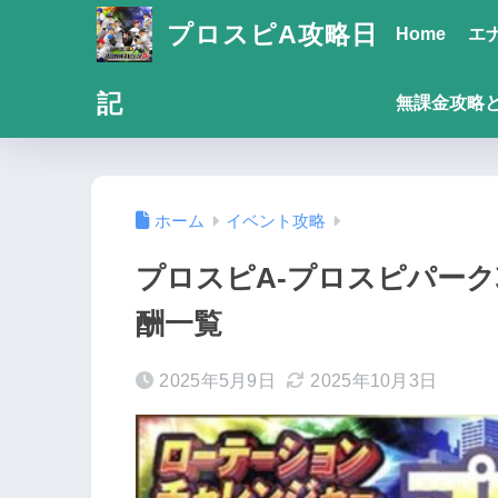
プロスピA攻略日
Home
エ
記
無課金攻略
ホーム
イベント攻略
プロスピA-プロスピパー
酬一覧
2025年5月9日
2025年10月3日