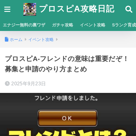
プロスピA攻略日記
エナジー無料の裏ワザ
ガチャ攻略
イベント攻略
Sランク育
ホーム
イベント攻略
プロスピA-フレンドの意味は重要だぞ！
募集と申請のやり方まとめ
2025年9月23日